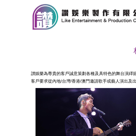
讃娛樂為尊貴的客戶誠意策劃各種及具特色的舞台演繹
客戶要求從內地
/
台灣
/
香港
/
澳門邀請歌手或藝人演出及