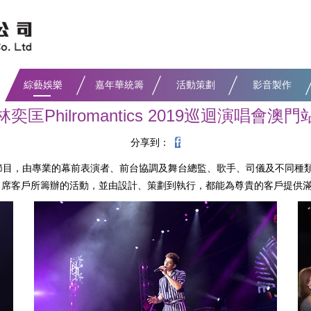
綜藝娛樂
嘉年華統籌
活動策劃
影音製作
林奕匡Philromantics 2019巡迴演唱會澳門
分享到：
節目，由專業的幕前表演者、前台協調及舞台總監、歌手、司儀及不同種
出席客戶所籌辦的活動，並由設計、策劃到執行，都能為尊貴的客戶提供